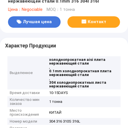
нержавеющей стали 0.1mm 316 304l 316l
Цена：Negociable
MOQ：1 тонна
Лучшая цена
Контакт
Характер Продукции
холоднопрокатная aisi плита
нержавеющей стали
,
0.1mm холоднопрокатная плита
Выделенное
нержавеющей стали
,
304 холоднопрокатных листа
нержавеющей стали
Время доставки
10-15DAYS
Количество мин
1 тонна
заказа
Место
КИТАЙ
происхождения
Номер модели
304 316 310S 316L