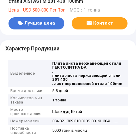
стали AISI ASTM 201 430 100mm
Цена：USD 500-800 Per Ton
MOQ：1 тонна
Лучшая цена
Контакт
Характер Продукции
Плита листа нержавеющей стали
ГЕКТОЛИТРА БА
,
Выделенное
плита листа нержавеющей стали
201 430
,
лист нержавеющей стали 100mm
Время доставки
5-8 дней
Количество мин
1 тонна
заказа
Место
Шаньдун, Китай
происхождения
Номер модели
304 321 309 310 310S 3016L 304L ......
Поставка
5000 тонн в месяц
способности